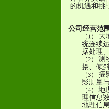
的机遇和挑
公司经营范
大
（1）
统连续
据处理
测
（2）
摄、倾
摄
（3）
影测量
地
（4）
理信息
地理信