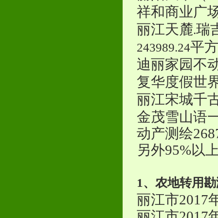
祥和商业广
丽江天麓
瑞
.
平
243989.24
迪丽家园
不
复华
度假世
丽江宋城千
金茂雪山语
动产测绘2687
另外95%以
1、农地转用勘
丽江市201
丽江市201