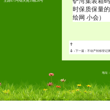
铲湾集装箱
主路675号锦天苑19栋26号
时保质保量
绘网 小会）
↓下一篇：不动产转移登记
地址：