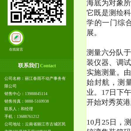
海底为对象
它既是测绘
学的一门综
展。
在线留言
测量六分队于
装仪器、调
联系我们
Contact
实施测量。由
公司名称：丽江春雨不动产事务有
始封航，测
限公司
业。17日下
销售中心：13988845114
开始对秀英港
销售传真：0888-5169938
联系人：和经理
手机：13688761212
10月25日
公司地址：云南省丽江市古城区民